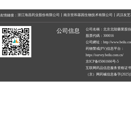
浙江海昌药业股份有限公司
南京世和基因生物技术有限公司
武汉友芝
友情鏈接：
公司名稱：北京北陸藥業股
公司信息
股票代碼：300016
公司網址：http://www.beilu.co
药物警戒(PV)信息平台：
https://survey.beilu.com.cn/
京ICP备05061666号-5
互联网药品信息服务资格证
（京）网药械信息备字(2025)第