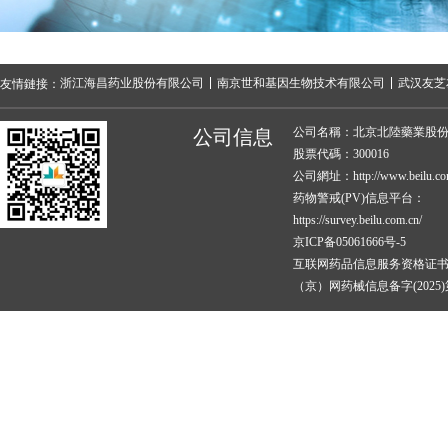
浙江海昌药业股份有限公司
南京世和基因生物技术有限公司
武汉友芝
友情鏈接：
公司名稱：北京北陸藥業股
公司信息
股票代碼：300016
公司網址：http://www.beilu.co
药物警戒(PV)信息平台：
https://survey.beilu.com.cn/
京ICP备05061666号-5
互联网药品信息服务资格证
（京）网药械信息备字(2025)第