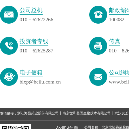
公司总机
邮政编
010－62622266
100082
投资者专线
传真
010－62625287
010－826
电子信箱
公司網
blxp@beilu.com.cn
www.beil
浙江海昌药业股份有限公司
南京世和基因生物技术有限公司
武汉友芝
友情鏈接：
公司名稱：北京北陸藥業股
公司信息