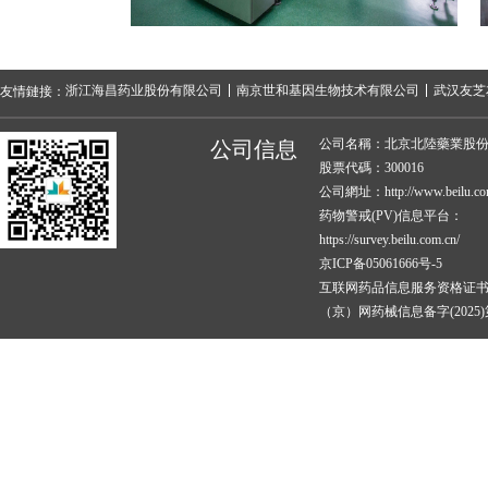
浙江海昌药业股份有限公司
南京世和基因生物技术有限公司
武汉友芝
友情鏈接：
公司名稱：北京北陸藥業股
公司信息
股票代碼：300016
公司網址：http://www.beilu.co
药物警戒(PV)信息平台：
https://survey.beilu.com.cn/
京ICP备05061666号-5
互联网药品信息服务资格证
（京）网药械信息备字(2025)第