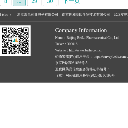
8
...
29
30
下一页
浙江海昌药业股份有限公司
南京世和基因生物技术有限公司
武汉友芝
Links ：
Company Information
Name：Beijing BeiLu Pharmaceutical Co., Ltd
Ticker：300016
Website：http://www.beilu.com.cn
药物警戒(PV)信息平台：
https://survey.beilu.com.c
京ICP备05061666号-5
互联网药品信息服务资格证书编号：
（京）网药械信息备字(2025)第 00193号