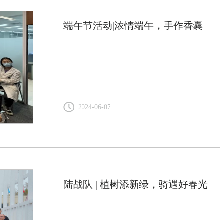
端午节活动|浓情端午，手作香囊
2024-06-07
陆战队 | 植树添新绿，骑遇好春光