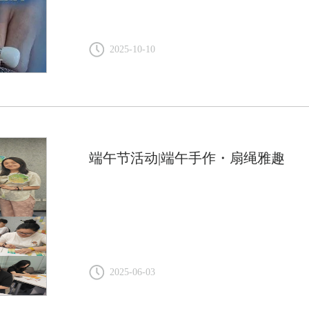
2025-10-10
端午节活动|端午手作・扇绳雅趣
2025-06-03