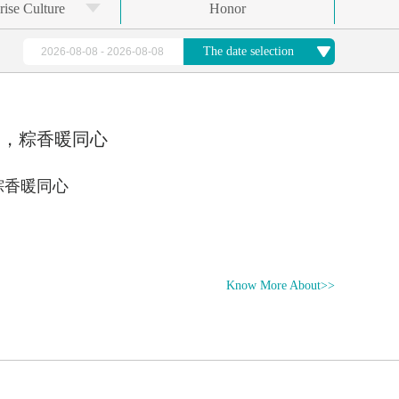
rise Culture
Honor
The date selection
锦，粽香暖同心
粽香暖同心
Know More About>>