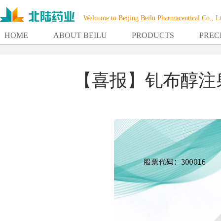
Welcome to Beijing Beilu Pharmaceutical Co., L
HOME
ABOUT BEILU
PRODUCTS
PREC
【喜报】钆布醇注