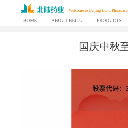
Welcome to Beijing Beilu Pharmaceu
HOME
ABOUT BEILU
PRODUCTS
国庆中秋