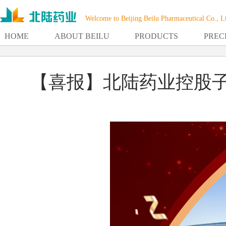
Welcome to Beijing Beilu Pharmaceutical Co., L
HOME
ABOUT BEILU
PRODUCTS
PREC
【喜报】北陆药业控股