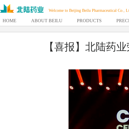
Welcome to Beijing Beilu Pharmaceutical Co., L
HOME
ABOUT BEILU
PRODUCTS
PREC
【喜报】北陆药业荣