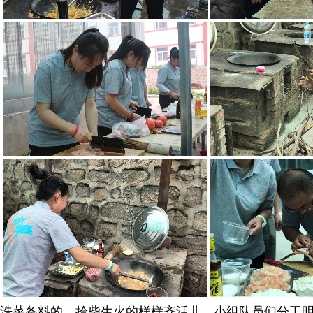
洗菜备料的、拾柴生火的样样齐活儿，小组队员们分工