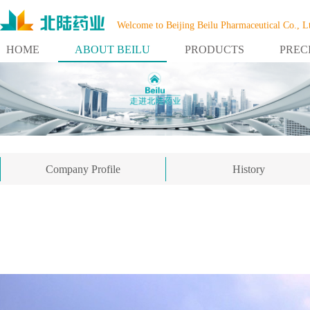
Welcome to Beijing Beilu Pharmaceutical Co., L
HOME
ABOUT BEILU
PRODUCTS
PREC
Company Profile
History