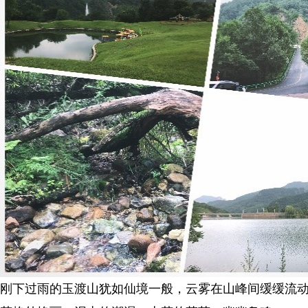
刚下过雨的玉渡山犹如仙境一般，云雾在山峰间缓缓流