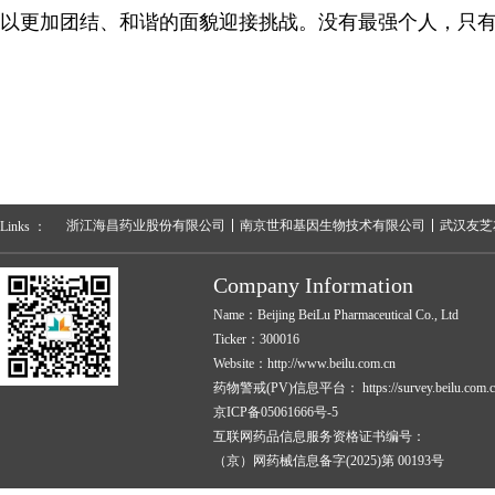
以更加团结、和谐的面貌迎接挑战。没有最强个人，只有最
浙江海昌药业股份有限公司
南京世和基因生物技术有限公司
武汉友芝
Links ：
Company Information
Name：Beijing BeiLu Pharmaceutical Co., Ltd
Ticker：300016
Website：http://www.beilu.com.cn
药物警戒(PV)信息平台：
https://survey.beilu.com.c
京ICP备05061666号-5
互联网药品信息服务资格证书编号：
（京）网药械信息备字(2025)第 00193号