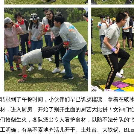
转眼到了午餐时间，小伙伴们早已饥肠辘辘，拿着在破
材，进入厨房，开始了别开生面的厨艺大比拼！女神们
们拾柴生火，各队派出专人看护食材，以防不法分队的“
工明确，有条不紊地齐活儿开干。土灶台、大铁锅、BLe