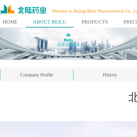
Welcome to Beijing Beilu Pharmaceutical Co., L
HOME
ABOUT BEILU
PRODUCTS
PREC
Company Profile
History