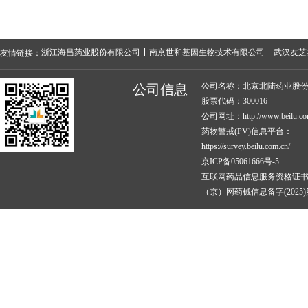
浙江海昌药业股份有限公司
南京世和基因生物技术有限公司
武汉友芝
友情链接：
公司名称：北京北陆药业股
公司信息
股票代码：300016
公司网址：http://www.beilu.co
药物警戒(PV)信息平台：
https://survey.beilu.com.cn/
京ICP备05061666号-5
互联网药品信息服务资格证
（京）网药械信息备字(2025)第