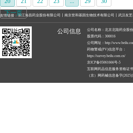
20
21
22
23
...
29
30
下一页
浙江海昌药业股份有限公司
南京世和基因生物技术有限公司
武汉友芝
友情链接：
公司名称：北京北陆药业股
公司信息
股票代码：300016
公司网址：http://www.beilu.co
药物警戒(PV)信息平台：
https://survey.beilu.com.cn/
京ICP备05061666号-5
互联网药品信息服务资格证
（京）网药械信息备字(2025)第