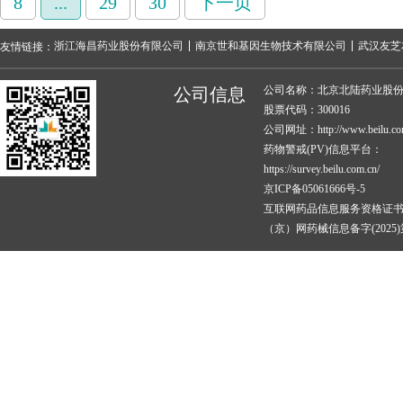
8
...
29
30
下一页
浙江海昌药业股份有限公司
南京世和基因生物技术有限公司
武汉友芝
友情链接：
公司名称：北京北陆药业股
公司信息
股票代码：300016
公司网址：http://www.beilu.co
药物警戒(PV)信息平台：
https://survey.beilu.com.cn/
京ICP备05061666号-5
互联网药品信息服务资格证
（京）网药械信息备字(2025)第