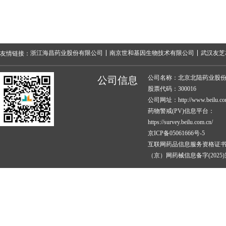
浙江海昌药业股份有限公司
南京世和基因生物技术有限公司
武汉友芝
友情链接：
公司名称：北京北陆药业股
公司信息
股票代码：300016
公司网址：http://www.beilu.co
药物警戒(PV)信息平台：
https://survey.beilu.com.cn/
京ICP备05061666号-5
互联网药品信息服务资格证
（京）网药械信息备字(2025)第